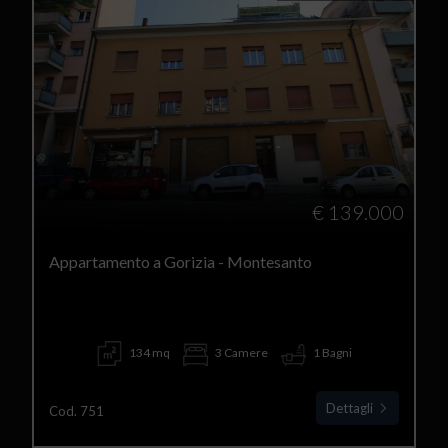
€ 139.000
Appartamento a Gorizia - Montesanto
134 mq
3 Camere
1 Bagni
Dettagli
Cod. 751