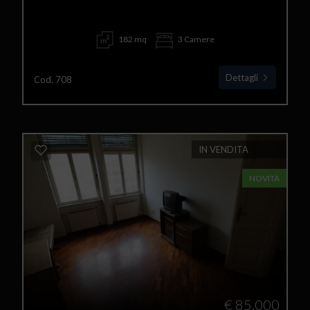
182 mq
3 Camere
Dettagli
Cod. 708
IN VENDITA
NOVITÀ
€ 85.000