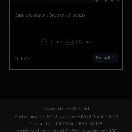
€ 59.000
Casa accostata a Savogna d'Isonzo
144 mq
2 Camere
Dettagli
Cod. 757
Mkappa Immobiliare Srl
Via Formica, 1 - 34170 Gorizia - P.IVA 01063610313
Cap. sociale: 10000 Num REA: 68479
Iscrizione al ruolo agenti di affari in mediazione 458