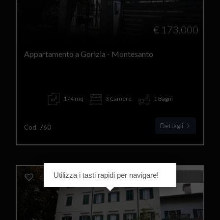
€ 173.000
Appartamento a Gorizia - Montesanto
174 mq
3 Camere
1 Bagni
Dettagli
Cod. 760
Utilizza i tasti rapidi per navigare!
IN AFFITTO